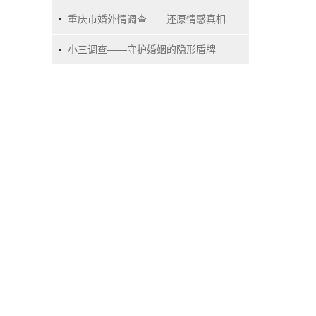
实真相
重庆市婚外情调查——还原情感真相
的利器
小三调查——守护婚姻的隐形盾牌