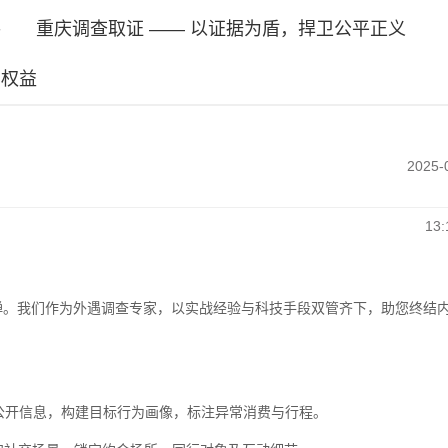
手
重庆调查取证 —— 以证据为盾，捍卫公平正义
姻权益
2025-
13:
惮。我们作为外遇调查专家，以实战经验与科技手段双管齐下，助您终结
公开信息，构建目标行为画像，标注异常消费与行程。