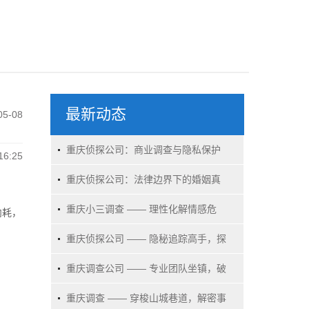
最新动态
05-08
重庆侦探公司：商业调查与隐私保护
16:25
的博弈场
重庆侦探公司：法律边界下的婚姻真
相探寻者
重庆小三调查 —— 理性化解情感危
内耗，
机，守护家庭幸福
重庆侦探公司 —— 隐秘追踪高手，探
寻事实真相
重庆调查公司 —— 专业团队坐镇，破
解各类难题
重庆调查 —— 穿梭山城巷道，解密事