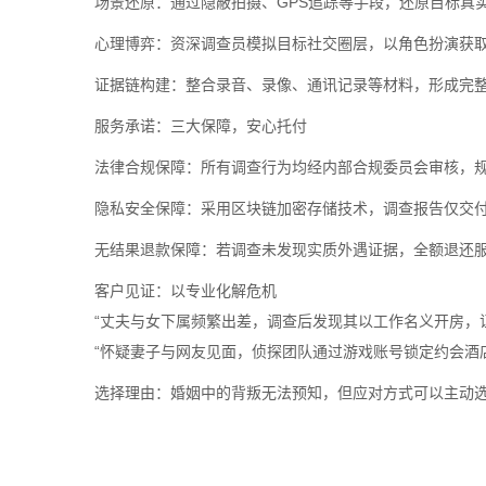
场景还原：通过隐蔽拍摄、GPS追踪等手段，还原目标真
心理博弈：资深调查员模拟目标社交圈层，以角色扮演获
证据链构建：整合录音、录像、通讯记录等材料，形成完
服务承诺：三大保障，安心托付
法律合规保障：所有调查行为均经内部合规委员会审核，
隐私安全保障：采用区块链加密存储技术，调查报告仅交
无结果退款保障：若调查未发现实质外遇证据，全额退还服
客户见证：以专业化解危机
“丈夫与女下属频繁出差，调查后发现其以工作名义开房，
“怀疑妻子与网友见面，侦探团队通过游戏账号锁定约会酒
选择理由：婚姻中的背叛无法预知，但应对方式可以主动