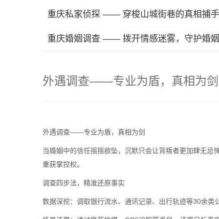
重庆私家侦探 —— 穿梭山城街巷的真相捕
重庆婚姻调查 —— 拨开情感迷雾，守护婚
外遇调查——专业为盾，真相为剑
外遇调查——专业为盾，真相为剑
当婚姻中的信任摇摇欲坠，沉默只会让背叛者更加肆无忌
重获掌控权。
调查四步法，精准还原事实
数据深挖：调取银行流水、通讯记录、出行轨迹等30余类