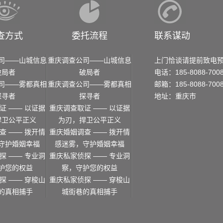
查方式
委托流程
联系谋动
司——山城信息
重庆调查公司——山城信息
上门恰谈请提前致电
破局者
破局者
电话：185-8088-700
司——雾都真相
重庆调查公司——雾都真相
邮箱：185-8088-700
探寻者
探寻者
地址：重庆市
证 —— 以证据
重庆调查取证 —— 以证据
捍卫公平正义
为刃，捍卫公平正义
查 —— 拨开情
重庆婚姻调查 —— 拨开情
守护婚姻幸福
感迷雾，守护婚姻幸福
探 —— 专业洞
重庆私家侦探 —— 专业洞
护您的权益
察，守护您的权益
探 —— 穿梭山
重庆私家侦探 —— 穿梭山
的真相捕手
城街巷的真相捕手