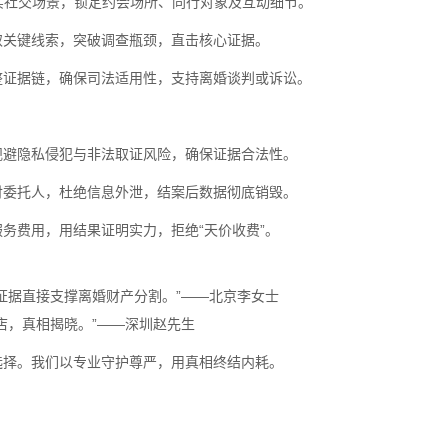
实社交场景，锁定约会场所、同行对象及互动细节。
取关键线索，突破调查瓶颈，直击核心证据。
整证据链，确保司法适用性，支持离婚谈判或诉讼。
规避隐私侵犯与非法取证风险，确保证据合法性。
付委托人，杜绝信息外泄，结案后数据彻底销毁。
务费用，用结果证明实力，拒绝“天价收费”。
证据直接支撑离婚财产分割。”——北京李女士
店，真相揭晓。”——深圳赵先生
选择。我们以专业守护尊严，用真相终结内耗。