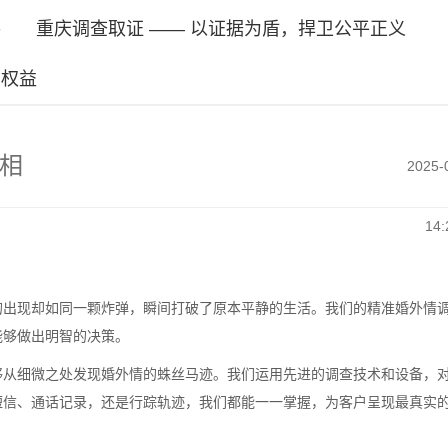
手
重庆调查取证 —— 以证据为盾，捍卫公平正义
姻权益
相
2025-
14:
的出现却如同一颗炸弹，瞬间打破了原本平静的生活。我们的精准婚外情
能够做出明智的决策。
够从细微之处发现婚外情的蛛丝马迹。我们运用先进的调查技术和设备，
短信、通话记录，还是行踪轨迹，我们都能一一掌握，为客户呈现最真实