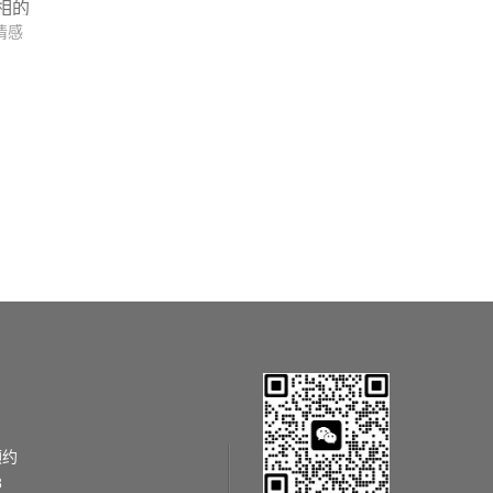
相的
情感
，
预约
8