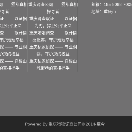
司——雾都真相
重庆调查公司——雾都真相
邮箱：185-8088-700
探寻者
探寻者
地址：重庆市
证 —— 以证据
重庆调查取证 —— 以证据
捍卫公平正义
为刃，捍卫公平正义
查 —— 拨开情
重庆婚姻调查 —— 拨开情
守护婚姻幸福
感迷雾，守护婚姻幸福
探 —— 专业洞
重庆私家侦探 —— 专业洞
护您的权益
察，守护您的权益
探 —— 穿梭山
重庆私家侦探 —— 穿梭山
的真相捕手
城街巷的真相捕手
Powered By 重庆猎狼调查公司© 2014-至今