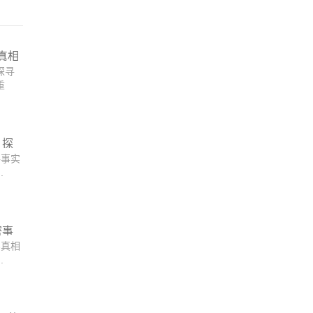
真相
探寻
重
，探
寻事实
.
密事
实真相
.