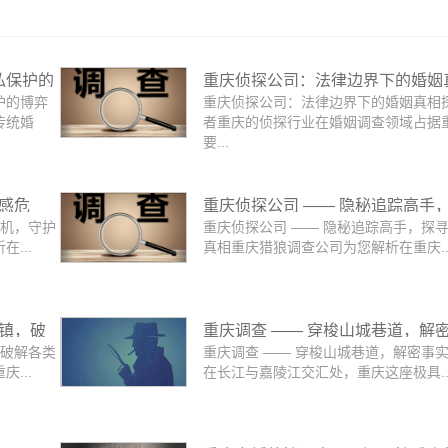
私保护的
重庆侦探公司：法律边界下的婚姻
护的博弈
重庆侦探公司：法律边界下的婚姻真相
探寻者
传统婚
者重庆的侦探行业在婚姻调查领域占据
要...
情感危
重庆侦探公司 —— 隐秘追踪高手
危机，守护
重庆侦探公司 —— 隐秘追踪高手，探
寻事实真相
...
真相重庆猎狼调查公司为您解析在重庆..
坐镇，破
重庆调查 —— 穿梭山城巷道，解
，破解各类
重庆调查 —— 穿梭山城巷道，解密事
实真相
...
在长江与嘉陵江交汇处，重庆这座极具..