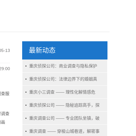
最新动态
05-13
重庆侦探公司：商业调查与隐私保护
29:00
的博弈场
重庆侦探公司：法律边界下的婚姻真
相探寻者
重庆小三调查 —— 理性化解情感危
调查服
机，守护家庭幸福
重庆侦探公司 —— 隐秘追踪高手，探
对调查
寻事实真相
重庆调查公司 —— 专业团队坐镇，破
的画
解各类难题
重庆调查 —— 穿梭山城巷道，解密事