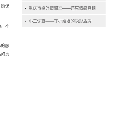
，确保
实真相
重庆市婚外情调查——还原情感真相
的利器
小三调查——守护婚姻的隐形盾牌
疑，不
心的服
感的真