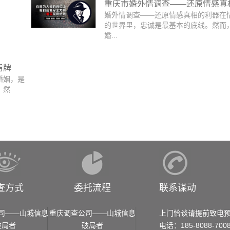
重庆市婚外情调查——还原情感真
婚外情调查——还原情感真相的利器在
利器
的世界里，忠诚是最基本的底线。然而
婚...
盾牌
婚姻，是
。然
查方式
委托流程
联系谋动
司——山城信息
重庆调查公司——山城信息
上门恰谈请提前致电
破局者
破局者
电话：185-8088-700